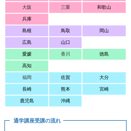
大阪
三重
和歌山
兵庫
島根
鳥取
岡山
広島
山口
愛媛
香川
徳島
高知
福岡
佐賀
大分
長崎
熊本
宮崎
鹿児島
沖縄
通学講座受講の流れ