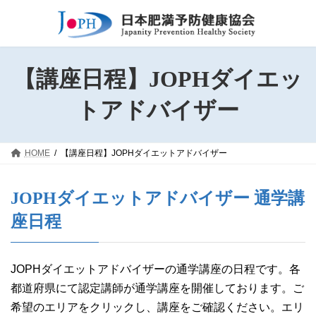
コ
ナ
ン
ビ
テ
ゲ
ン
ー
ツ
シ
【講座日程】JOPHダイエッ
へ
ョ
ス
ン
トアドバイザー
キ
に
ッ
移
プ
動
HOME
【講座日程】JOPHダイエットアドバイザー
JOPHダイエットアドバイザー 通学講
座日程
JOPHダイエットアドバイザーの通学講座の日程です。各
都道府県にて認定講師が通学講座を開催しております。ご
希望のエリアをクリックし、講座をご確認ください。エリ