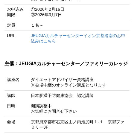
お申込み
①2026年2月16日
期限
②2026年3月7日
定員
１名～
URL
JEUGIAカルチャーセンターイオン京都洛南のお申
込みはこちら
主催：JEUGIAカルチャーセンター／ファミリーカレッジ
講座名
ダイエットアドバイザー資格講座
※会場中継のオンライン講座となります
講師
日本肥満予防健康協会 認定講師
日時
開講調整中
お気軽にお問合せ下さい
会場
京都府京都市右京区山ノ内池尻町１-１ 京都ファ
ミリー3F