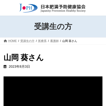
コ
ナ
ン
ビ
テ
ゲ
ン
ー
ツ
シ
受講生の方
へ
ョ
ス
ン
キ
に
HOME
受講生の方
医療系
看護師
山岡 葵さん
ッ
移
プ
動
山岡 葵さん
2023年8月3日