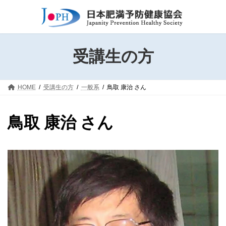
コ
ナ
ン
ビ
テ
ゲ
ン
ー
ツ
シ
受講生の方
へ
ョ
ス
ン
キ
に
HOME
受講生の方
一般系
鳥取 康治 さん
ッ
移
プ
動
鳥取 康治 さん