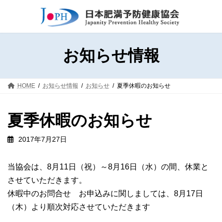
コ
ナ
ン
ビ
テ
ゲ
ン
ー
ツ
シ
お知らせ情報
へ
ョ
ス
ン
キ
に
HOME
お知らせ情報
お知らせ
夏季休暇のお知らせ
ッ
移
プ
動
夏季休暇のお知らせ
2017年7月27日
当協会は、8月11日（祝）～8月16日（水）の間、休業と
させていただきます。
休暇中のお問合せ お申込みに関しましては、8月17日
（木）より順次対応させていただきます