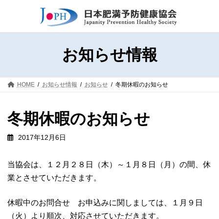
コ
ナ
ン
ビ
テ
ゲ
ン
ー
ツ
シ
お知らせ情報
へ
ョ
ス
ン
キ
に
HOME
お知らせ情報
お知らせ
冬期休暇のお知らせ
ッ
移
プ
動
冬期休暇のお知らせ
2017年12月6日
当協会は、１２月２８日（木）～１月８日（月）の間、休
業とさせていただきます。
休暇中のお問合せ お申込みに関しましては、１月９日
（火）より順次、対応させていただきます。