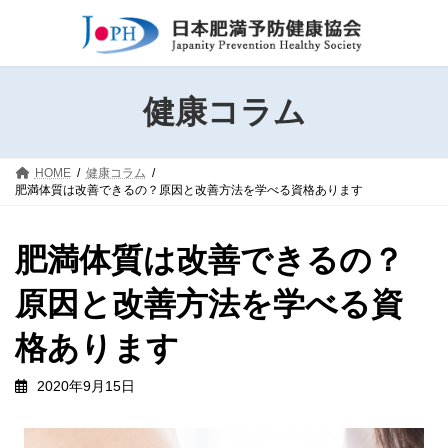
コ
ナ
ン
ビ
テ
ゲ
ン
ー
ツ
シ
健康コラム
へ
ョ
ス
ン
キ
に
HOME
健康コラム
ッ
移
肥満体質は改善できるの？原因と改善方法を学べる資格あります
プ
動
肥満体質は改善できるの？
原因と改善方法を学べる資
格あります
2020年9月15日